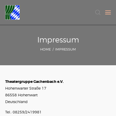
THEATERGRUPPE
GACHENBACH E. V.
Chronik
Impressum
Unsere Stücke
HOME
IMPRESSUM
Termine & Karten
Backstage
Kontakt & Anfahrt
Mitgliedsantrag
Theatergruppe Gachenbach e.V.
Hohenwarter Straße 17
86558 Hohenwart
Deutschland
Tel.: 08259/2419981