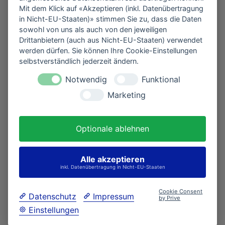
Mit dem Klick auf «Akzeptieren (inkl. Datenübertragung
in Nicht-EU-Staaten)» stimmen Sie zu, dass die Daten
sowohl von uns als auch von den jeweiligen
▶ Jetzt auf Facebook folgen
Drittanbietern (auch aus Nicht-EU-Staaten) verwendet
werden dürfen. Sie können Ihre Cookie-Einstellungen
selbstverständlich jederzeit ändern.
Notwendig
Funktional
Marketing
Follow us
Optionale ablehnen
▶ Jetzt auf Instagram folgen
Alle akzeptieren
inkl. Datenübertragung in Nicht-EU-Staaten
Impressum
Datenschutz
Cookies
Cookie Consent
Datenschutz
Impressum
by Prive
Copyright © 2026 Theatergruppe Gachenbach e. V.
Einstellungen